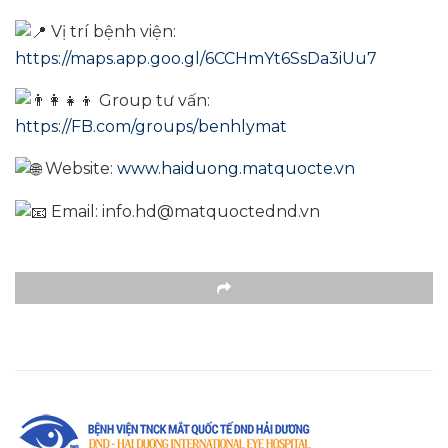
Vị trí bệnh viện:
https://maps.app.goo.gl/6CCHmYt6SsDa3iUu7
Group tư vấn:
https://FB.com/groups/benhlymat
Website:
www.haiduong.matquocte.vn
Email: info.hd@matquoctednd.vn